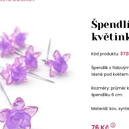
Špendlí
květin
372
Kód produktu:
Špendlík s fialovým
těsně pod květem j
Rozměry: průměr k
špendlíku 6 cm.
Materiál: kov, synt
76 Kč