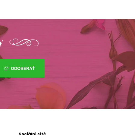
y
ODOBERAŤ
Sociální sítě