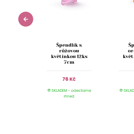
Špendlík s
Šp
lastová
růžovou
or
 lopatka
květinkou 12ks
květ
m Oasis
7cm
Kč
76 Kč
 odesílame
SKLADEM - odesílame
SKLAD
ed
ihned