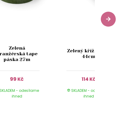
Zelená
Zelený kříž florex
ranžérská tape
44cm
páska 27m
99 Kč
114 Kč
SKLADEM - odesílame
SKLADEM - odesílame
ihned
ihned