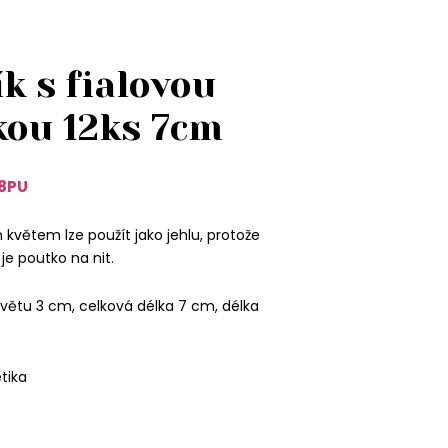
k s fialovou
kou 12ks 7cm
8PU
 květem lze použít jako jehlu, protože
e poutko na nit.
větu 3 cm, celková délka 7 cm, délka
etika