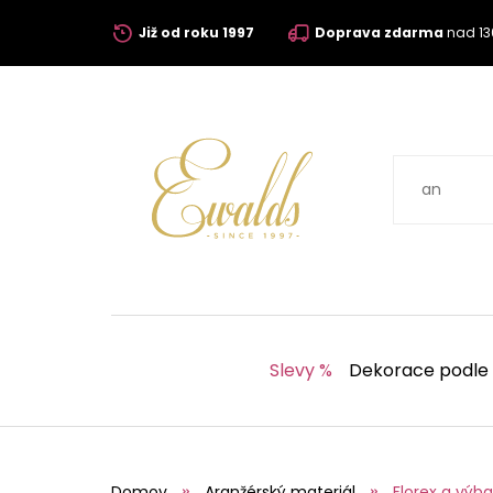
Již od roku 1997
Doprava zdarma
nad 13
Slevy %
Dekorace podle
Domov
Aranžérský materiál
Florex a výb