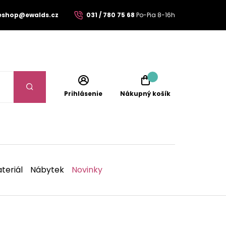
eshop@ewalds.cz
031 / 780 75 68
Po-Pia 8-16h
Prihlásenie
Nákupný košík
teriál
Nábytek
Novinky