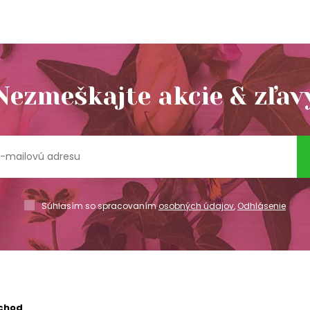
Nezmeškajte akcie & zľav
Súhlasím so spracovaním
osobných údajov
,
Odhlásenie
chod