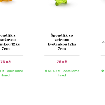
endlík s
Špendlík so
anžovou
zelenou
a
inkou 12ks
květinkou 12ks
7cm
7cm
76 Kč
76 Kč
EM - odesílame
SKLADEM - odesílame
ihned
ihned