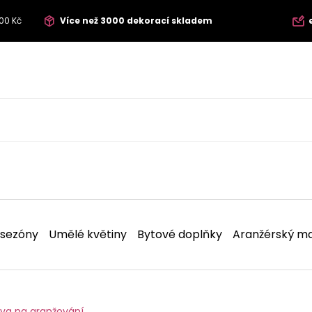
00 Kč
Více než 3000 dekorací skladem
 sezóny
Umělé květiny
Bytové doplňky
Aranžérský ma
ava na aranžování