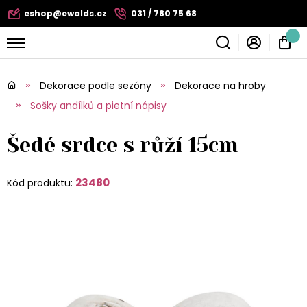
eshop@ewalds.cz
031 / 780 75 68
Dekorace podle sezóny
Dekorace na hroby
Sošky andílků a pietní nápisy
Šedé srdce s růží 15cm
23480
Kód produktu: