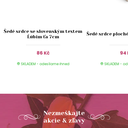
Šedé srdce se slovenským textem
Šedé srdce ploch
Ľúbim ťa 7cm
86 Kč
94 
SKLADEM - odesílame ihned
SKLADEM - od
Nezmeškajte
akcie & zľavy