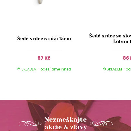
Šedé srdce se sl
Šedé srdce s růží 15cm
Ľúbim 
87 Kč
86 
SKLADEM - odesílame ihned
SKLADEM - od
Nezmeškajte
akcie & zľavy