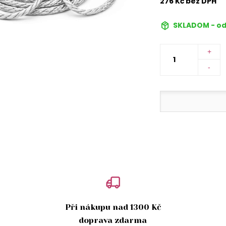
276 Kč bez DPH
SKLADOM - od
+
-
Při nákupu nad 1300 Kč
doprava zdarma