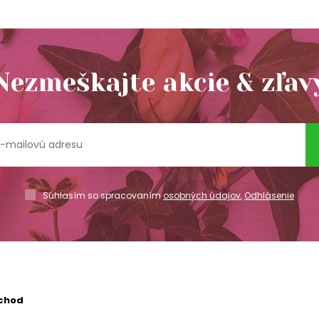
Nezmeškajte akcie & zľav
Súhlasím so spracovaním
osobných údajov
,
Odhlásenie
chod