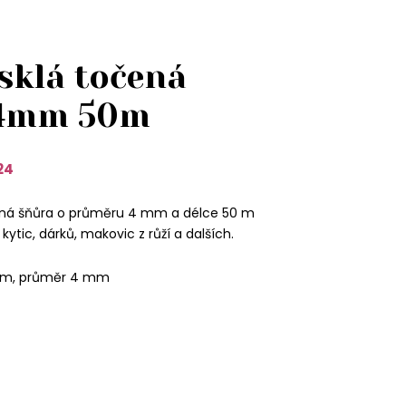
sklá točená
 4mm 50m
24
ená šňůra o průměru 4 mm a délce 50 m
kytic, dárků, makovic z růží a dalších.
0 m, průměr 4 mm