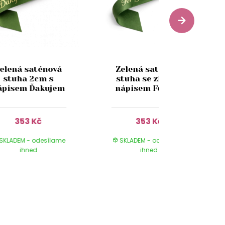
elená saténová
Zelená saténová
stuha 2cm s
stuha se zlatým
ápisem Ďakujem
nápisem For you
353 Kč
353 Kč
SKLADEM - odesílame
SKLADEM - odesílame
ihned
ihned