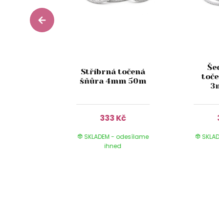
Še
ačkaná
Stříbrná točená
toč
m x 10m
šňůra 4mm 50m
3
Kč
333 Kč
 odesílame
SKLADEM - odesílame
SKLAD
ed
ihned