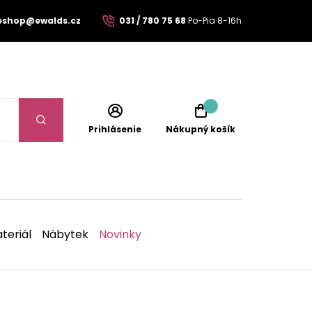
eshop@ewalds.cz
031 / 780 75 68
Po-Pia 8-16h
Prihlásenie
Nákupný košík
teriál
Nábytek
Novinky