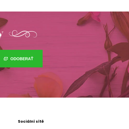
y
ODOBERAŤ
Sociální sítě