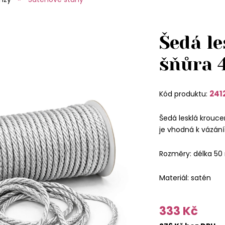
Šedá le
šňůra
241
Kód produktu:
Šedá lesklá krouc
je vhodná k vázání 
Rozměry: délka 5
Materiál: satén
333 Kč