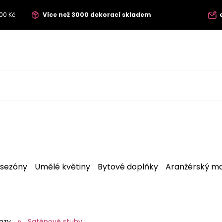
00 Kč
Více než 3000 dekorací skladem
 sezóny
Umělé květiny
Bytové doplňky
Aranžérský ma
nzy
Saténové stuhy