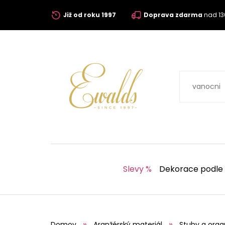
Již od roku 1997
Doprava zdarma
nad 13
Slevy %
Dekorace podle
Domov
Aranžérský materiál
Stuhy a orga