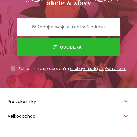
akcie & zľavy
ODOBERAŤ
Súhlasím so spracovaním
osobných údajov
,
Odhlásenie
Pro zákazníky
Velkoobchod