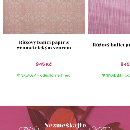
Růžový balicí papír s
Růžový balící p
geometrickým vzorem
945 Kč
945
SKLADEM - odesílame ihned
SKLADEM - od
Nezmeškajte