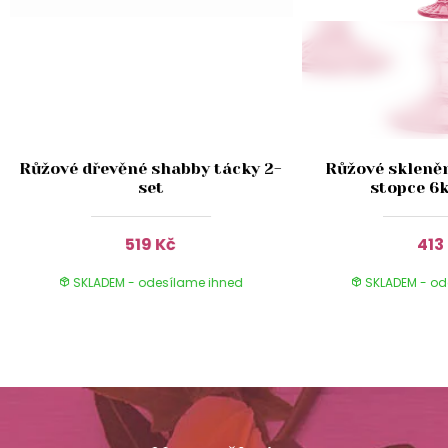
Růžové dřevěné shabby tácky 2-
Růžové skleněn
set
stopce 6
519 Kč
413
SKLADEM - odesílame ihned
SKLADEM - od