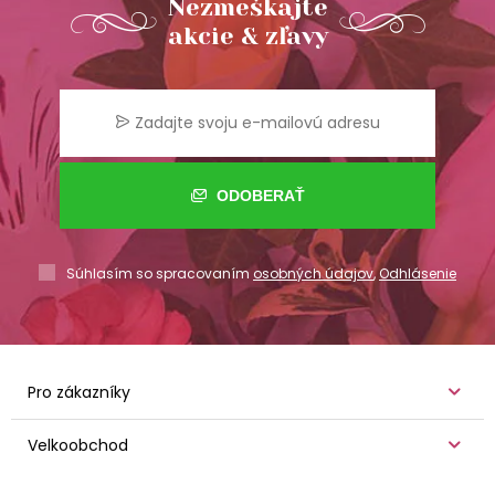
Nezmeškajte
akcie & zľavy
ODOBERAŤ
Súhlasím so spracovaním
osobných údajov
,
Odhlásenie
Pro zákazníky
Velkoobchod