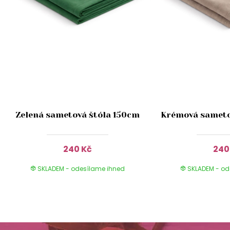
Zelená sametová štóla 150cm
Krémová sameto
240 Kč
240
SKLADEM - odesílame ihned
SKLADEM - od