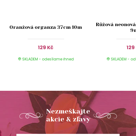
Růžová neonová
Oranžová organza 37cm 10m
9
129 Kč
129
SKLADEM - odesílame ihned
SKLADEM - od
Nezmeškajte
akcie & zľavy