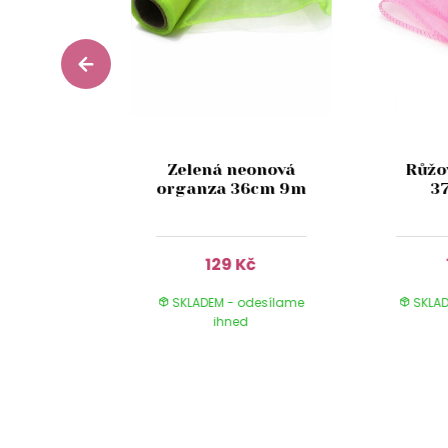
ladká
Zelená neonová
Růžo
nza
organza 36cm 9m
3
Kč
129 Kč
 odesílame
SKLADEM - odesílame
SKLAD
ed
ihned