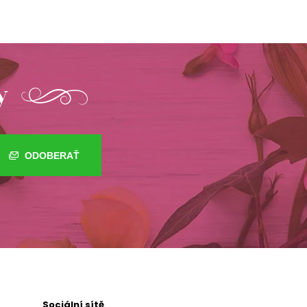
y
ODOBERAŤ
Sociální sítě