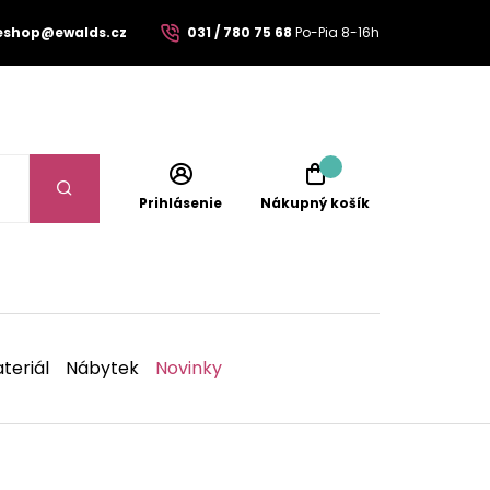
eshop@ewalds.cz
031 / 780 75 68
Po-Pia 8-16h
Prihlásenie
Nákupný košík
teriál
Nábytek
Novinky