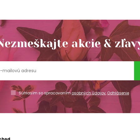
Nezmeškajte akcie & zľav
Súhlasím so spracovaním
osobných údajov
,
Odhlásenie
chod