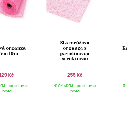
Starorůžová
vá organza
organza s
K
7cm 10m
pavučinovou
strukturou
129 Kč
255 Kč
EM - odesílame
SKLADEM - odesílame
ihned
ihned