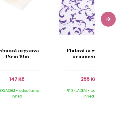
rémová organza
Fialová organza s
48cm 10m
ornamentem
147 Kč
255 Kč
SKLADEM - odesílame
SKLADEM - odesílame
ihned
ihned