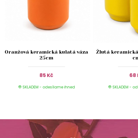
Oranžová keramická kulatá váza
Žlutá keramická
25cm
c
85 Kč
68 
SKLADEM - odesílame ihned
SKLADEM - od