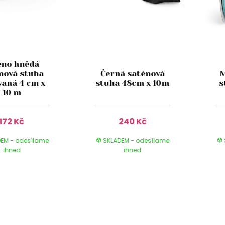
eno hnědá
nová stuha
Černá saténová
M
vaná 4 cm x
stuha 48cm x 10m
s
10 m
172 Kč
240 Kč
EM - odesílame
SKLADEM - odesílame
ihned
ihned