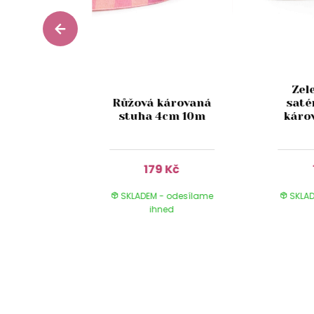
Zel
anžová
Růžová károvaná
saté
á stuha
stuha 4cm 10m
káro
10m
Kč
179 Kč
 odesílame
SKLADEM - odesílame
SKLAD
ed
ihned