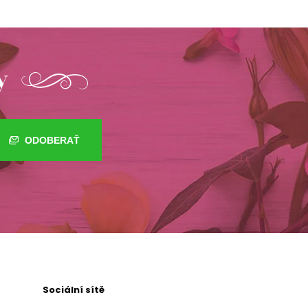
y
ODOBERAŤ
Sociální sítě