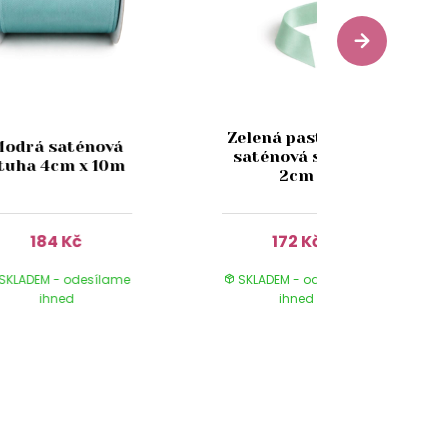
Zelená pastelová
odrá saténová
saténová stuha
tuha 4cm x 10m
2cm
184 Kč
172 Kč
SKLADEM - odesílame
SKLADEM - odesílame
ihned
ihned