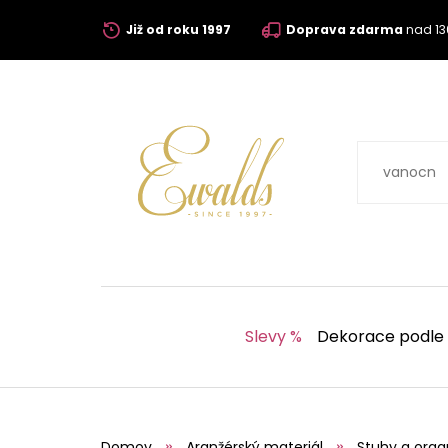
Již od roku 1997
Doprava zdarma
nad 13
Slevy %
Dekorace podle
Domov
Aranžérský materiál
Stuhy a orga