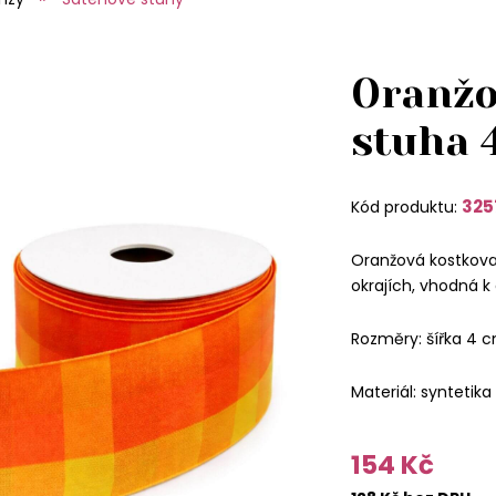
Oranžo
stuha 
325
Kód produktu:
Oranžová kostkova
okrajích, vhodná k 
Rozměry: šířka 4 c
Materiál: syntetika
154 Kč