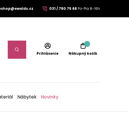
eshop@ewalds.cz
031 / 780 75 68
Po-Pia 8-16h
Prihlásenie
Nákupný košík
teriál
Nábytek
Novinky