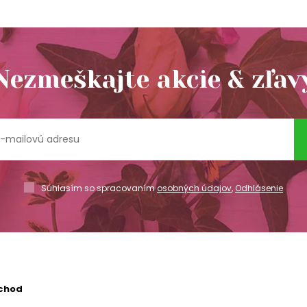
Nezmeškajte akcie & zľav
Súhlasím so spracovaním
osobných údajov
,
Odhlásenie
chod