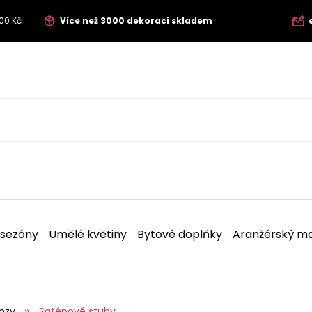
00 Kč
Více než 3000 dekorací skladem
 sezóny
Umělé květiny
Bytové doplňky
Aranžérský ma
nzy
Saténové stuhy