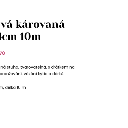
vá károvaná
4cm 10m
70
ná stuha, tvarovatelná, s drátkem na
aranžování, vázání kytic a dárků.
m, délka 10 m