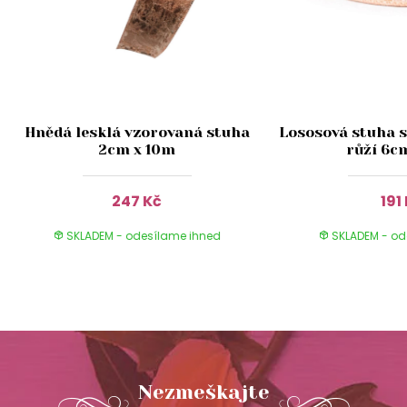
Hnědá lesklá vzorovaná stuha
Lososová stuha s
2cm x 10m
růží 6c
247 Kč
191
SKLADEM - odesílame ihned
SKLADEM - od
Nezmeškajte