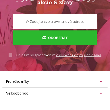
akcie & zľavy
ODOBERAŤ
Súhlasím so spracovaním
osobných údajov
,
Odhlásenie
Pro zákazníky
Velkoobchod