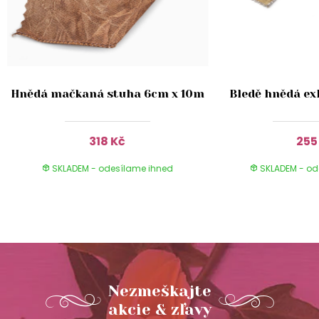
Hnědá mačkaná stuha 6cm x 10m
Bledě hnědá ex
318 Kč
255
SKLADEM - odesílame ihned
SKLADEM - od
Nezmeškajte
akcie & zľavy