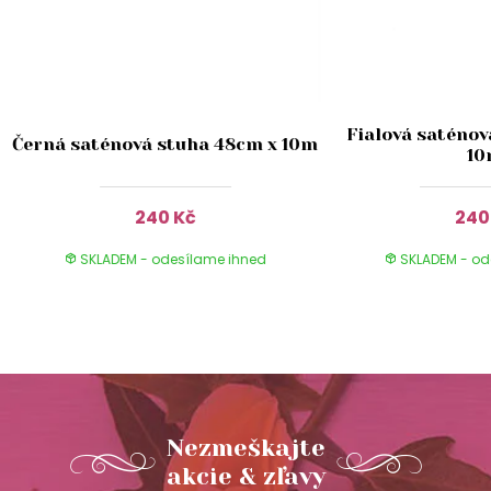
Fialová saténov
Černá saténová stuha 48cm x 10m
1
240 Kč
240
SKLADEM - odesílame ihned
SKLADEM - od
Nezmeškajte
akcie & zľavy