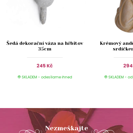
Šedá dekorační váza na hřbitov
Krémový andě
35cm
srdíčke
245 Kč
294
SKLADEM - odesílame ihned
SKLADEM - od
Nezmeškajte