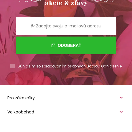
akcie & zľavy
ODOBERAŤ
Súhlasím so spracovaním
osobných údajov
,
Odhlásenie
Pro zákazníky
Velkoobchod