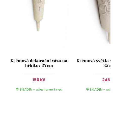
Krémová dekorační váza na
Krémová světla v
hřbitov 27cm
35c
150 Kč
245 
SKLADEM - odesílame ihned
SKLADEM - ode