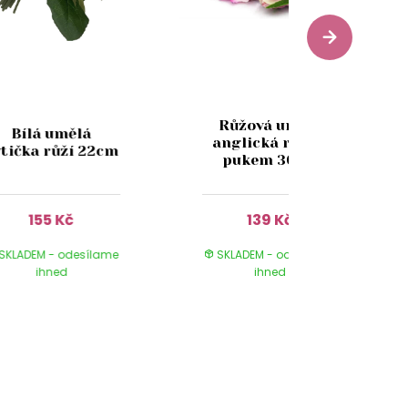
Růžová umělá
Bílá umělá
anglická růže s
ytička růží 22cm
pukem 36cm
155 Kč
139 Kč
SKLADEM - odesílame
SKLADEM - odesílame
ihned
ihned