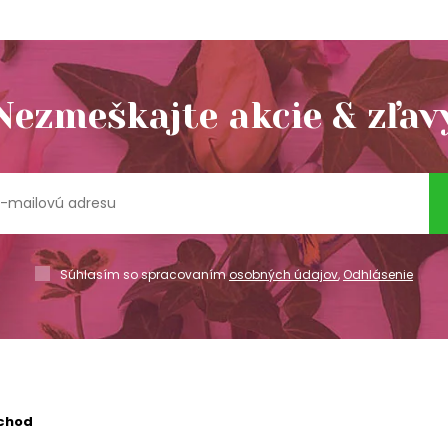
Nezmeškajte akcie & zľav
Súhlasím so spracovaním
osobných údajov
,
Odhlásenie
chod