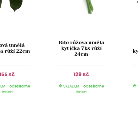
Bílo růžová umělá
ová umělá
kytička 7ks růží
ka růží 22cm
k
24cm
155 Kč
129 Kč
EM - odesílame
SKLADEM - odesílame
ihned
ihned