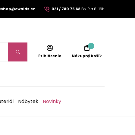
eshop@ewalds.cz
031 / 780 75 68
Po-Pia 8-16h
Prihlásenie
Nákupný košík
teriál
Nábytek
Novinky