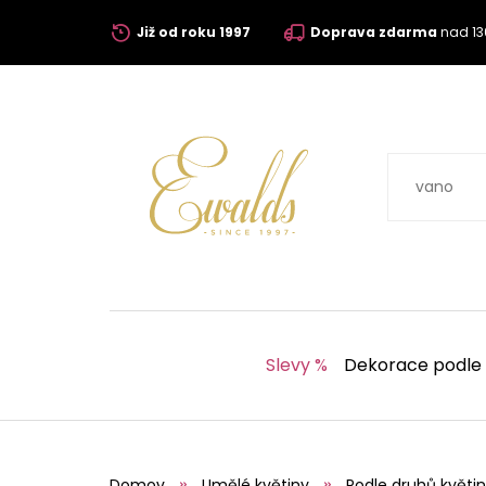
Již od roku 1997
Doprava zdarma
nad 13
Slevy %
Dekorace podle
Domov
Umělé květiny
Podle druhů květin