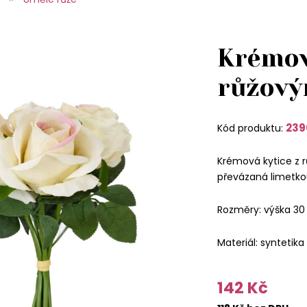
Krémov
růžový
239
Kód produktu:
Krémová kytice z 
převázaná limetko
Rozměry: výška 30
Materiál: syntetika
142 Kč