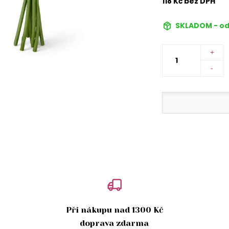
118 Kč bez DPH
SKLADOM - od
+
-
Při nákupu nad 1300 Kč
doprava zdarma