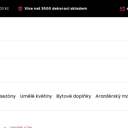
00 Kč
Více než 3000 dekorací skladem
 sezóny
Umělé květiny
Bytové doplňky
Aranžérský ma
Umělé růže