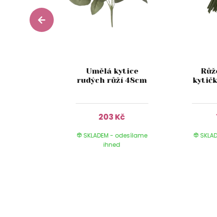
ůžová
lá
Umělá kytice
Růž
onková
rudých růží 48cm
kytič
j 67cm
Kč
203 Kč
 odesílame
SKLADEM - odesílame
SKLAD
ed
ihned