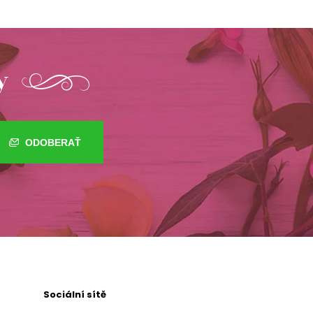
y
ODOBERAŤ
Sociální sítě