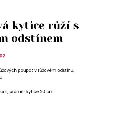
á kytice růží s
m odstínem
02
růžových poupat v růžovém odstínu,
u
 cm, průměr kytice 20 cm