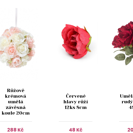
Růžově
krémová
Červené
Umělá
umělá
hlavy růží
rudý
závěsná
12ks 8cm
4
koule 20cm
288 Kč
48 Kč
20