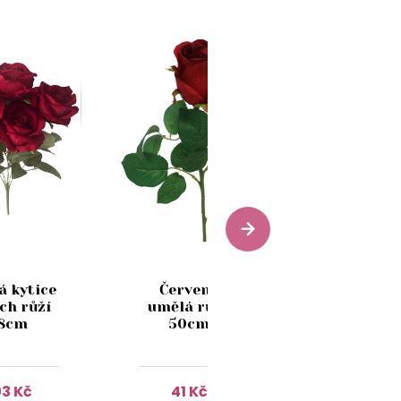
Bílá umě
 kytice
Červená
růže
ch růží
umělá růže
vícekvět
8cm
50cm
86cm
3 Kč
41 Kč
123 Kč