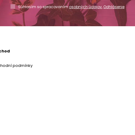
Súhlasím so spracovaním
osobných údajov
,
Odhlásenie
chod
chodní podmínky