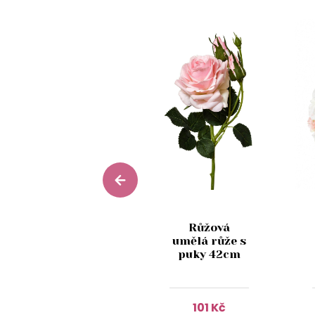
Bílá umělá
Růžová
kytička růží
umělá růže s
22cm
puky 42cm
155 Kč
101 Kč