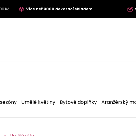
00 Kč
Více než 3000 dekorací skladem
 sezóny
Umělé květiny
Bytové doplňky
Aranžérský ma
Umělé růže