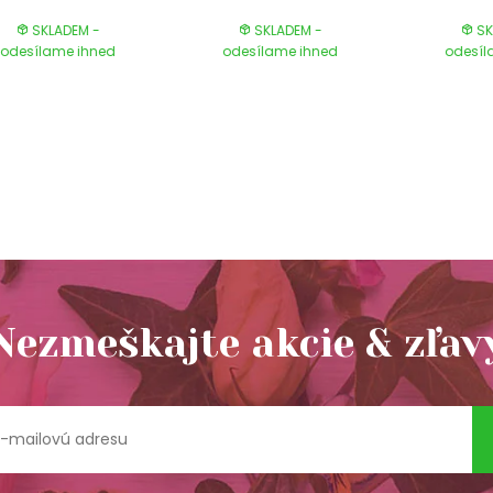
SKLADEM -
SKLADEM -
SK
odesílame ihned
odesílame ihned
odesíl
Nezmeškajte akcie & zľav