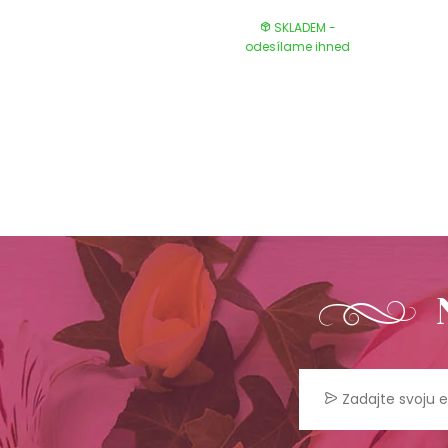
SKLADEM -
SKLADEM -
odesílame ihned
odesílame ihned