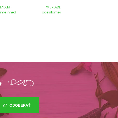
LADEM -
SKLADEM -
SKLADEM 
ame ihned
odesílame ihned
odesílame ih
y
ODOBERAŤ