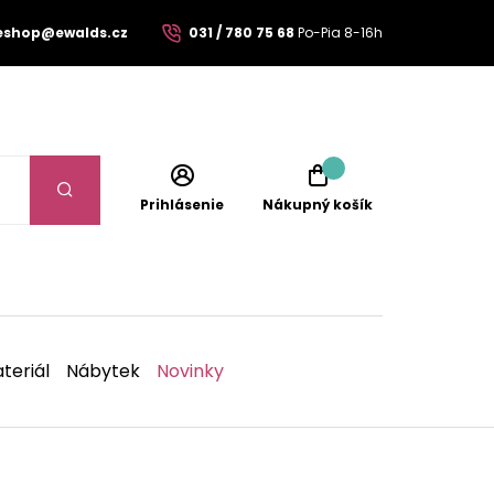
eshop@ewalds.cz
031 / 780 75 68
Po-Pia 8-16h
Prihlásenie
Nákupný košík
teriál
Nábytek
Novinky