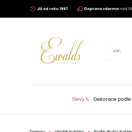
Již od roku 1997
Doprava zdarma
nad 13
Slevy %
Dekorace podle
Domov
Umělé květiny
Podle druhů květin