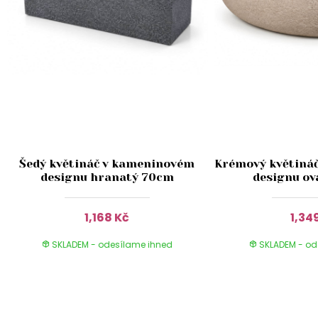
Šedý květináč v kameninovém
Krémový květiná
designu hranatý 70cm
designu ov
1,168 Kč
1,34
SKLADEM - odesílame ihned
SKLADEM - od