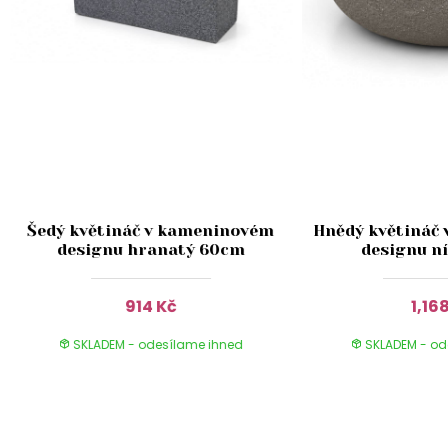
Šedý květináč v kameninovém
Hnědý květináč
designu hranatý 60cm
designu n
914 Kč
1,16
SKLADEM - odesílame ihned
SKLADEM - od