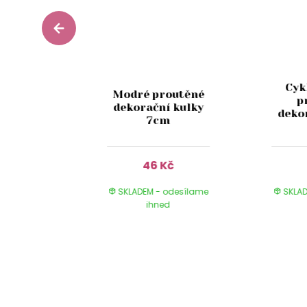
Cyk
routěné
Modré proutěné
p
í kulky
dekorační kulky
deko
m
7cm
Kč
46 Kč
 odesílame
SKLADEM - odesílame
SKLAD
ed
ihned