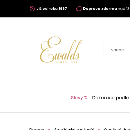
Již od roku 1997
Doprava zdarma
nad 13
Slevy %
Dekorace podle
Domov
Aranžérský materiál
Kreativní dop