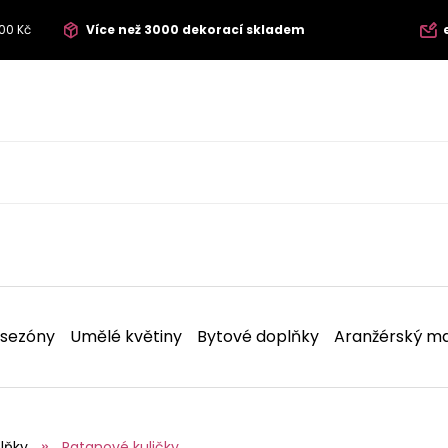
00 Kč
Více než 3000 dekorací skladem
 sezóny
Umělé květiny
Bytové doplňky
Aranžérský ma
lňky
Ratanové kuličky