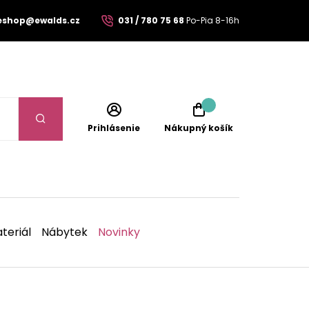
eshop@ewalds.cz
031 / 780 75 68
Po-Pia 8-16h
Prihlásenie
Nákupný košík
teriál
Nábytek
Novinky