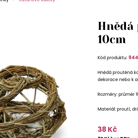
Hnědá 
10cm
944
Kód produktu:
Hnědá proutěná ko
dekorace nebo k a
Rozměry: průměr 
Materiál: proutí, dr
38 Kč