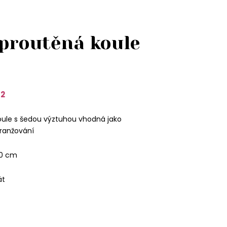
proutěná koule
2
ule s šedou výztuhou vhodná jako
ranžování
10 cm
át