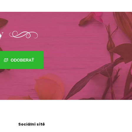
y
ODOBERAŤ
Sociální sítě