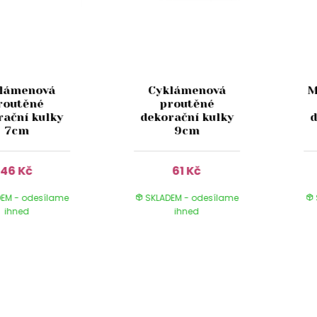
lámenová
Cyklámenová
M
routěné
proutěné
rační kulky
dekorační kulky
d
7cm
9cm
46 Kč
61 Kč
EM - odesílame
SKLADEM - odesílame
ihned
ihned