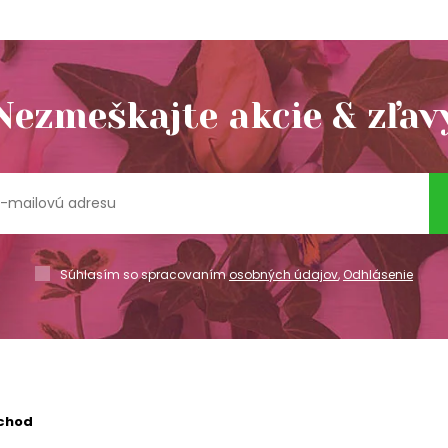
Nezmeškajte akcie & zľav
Súhlasím so spracovaním
osobných údajov
,
Odhlásenie
chod