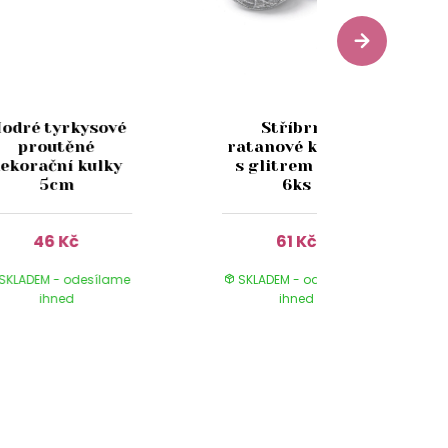
odré tyrkysové
Stříbrné
proutěné
ratanové kuličky
ekorační kulky
s glitrem 10cm
5cm
6ks
46 Kč
61 Kč
SKLADEM - odesílame
SKLADEM - odesílame
ihned
ihned