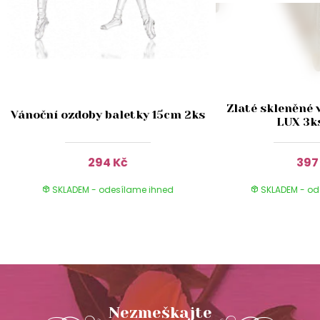
Zlaté skleněné 
Vánoční ozdoby baletky 15cm 2ks
LUX 3k
294 Kč
397
SKLADEM - odesílame ihned
SKLADEM - od
Nezmeškajte