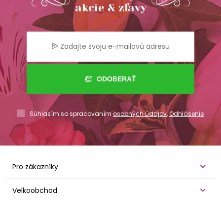
akcie & zľavy
ODOBERAŤ
Súhlasím so spracovaním
osobných údajov
,
Odhlásenie
Pro zákazníky
Velkoobchod