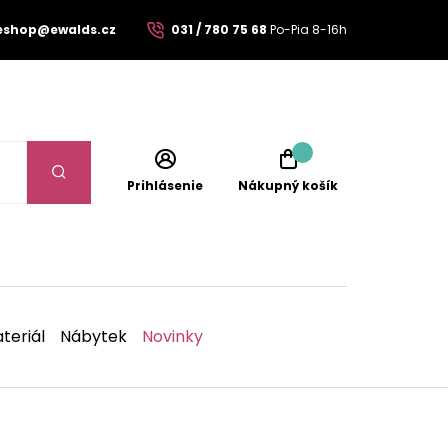
eshop@ewalds.cz
031 / 780 75 68
Po-Pia 8-16h
Prihlásenie
Nákupný košík
teriál
Nábytek
Novinky