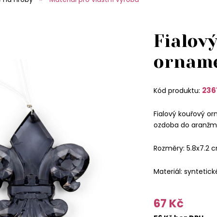
Fialov
ornam
236
Kód produktu:
Fialový kouřový o
ozdoba do aranžmá
Rozměry: 5.8x7.2 
Materiál: syntetick
67 Kč