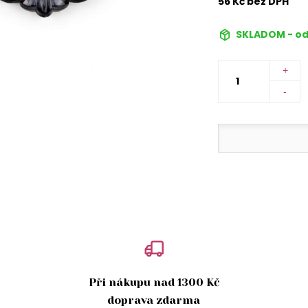
56 Kč bez DPH
SKLADOM - od
+
-
Při nákupu nad 1300 Kč
doprava zdarma