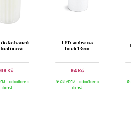
 do kahanců
LED srdce na
 hodinová
hrob 13cm
69 Kč
94 Kč
EM - odesílame
SKLADEM - odesílame
ihned
ihned