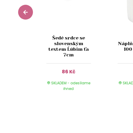
Šedé srdce se
ová
slovenským
Náplň
 váza na
textem Ľúbim ťa
100
 27cm
7cm
Kč
86 Kč
 odesílame
SKLADEM - odesílame
SKLAD
ed
ihned