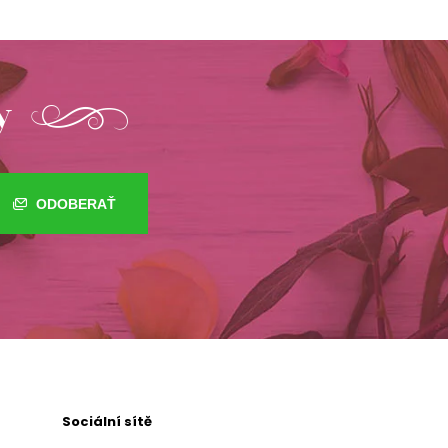
y
ODOBERAŤ
Sociální sítě