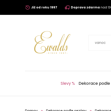
Již od roku 1997
Doprava zdarma
nad 13
Slevy %
Dekorace podle
Domov
Dekorace podle sezóny
Dekorace