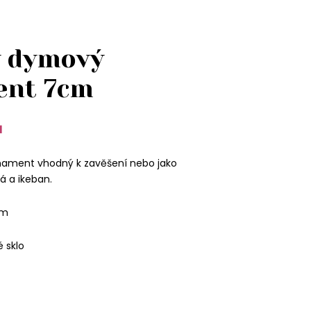
ý dymový
ent 7cm
1
rnament vhodný k zavěšení nebo jako
 a ikeban.
cm
é sklo