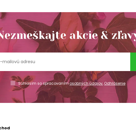
Nezmeškajte akcie & zľav
Súhlasím so spracovaním
osobných údajov
,
Odhlásenie
chod