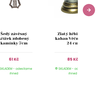
Šedý závěsný
Zlatý hřbitovní
křížek zdobený
kahan Věčná růže
kamínky 7cm
24 cm
61 Kč
85 Kč
SKLADEM - odesílame
SKLADEM - odesílame
ihned
ihned