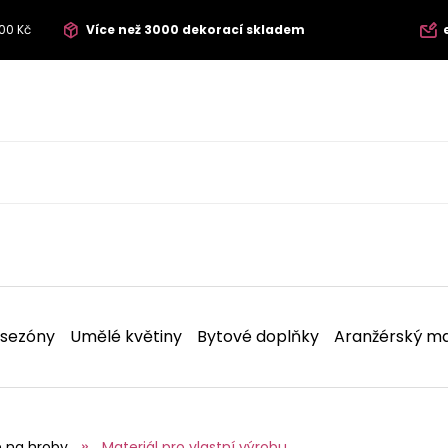
00 Kč
Více než 3000 dekorací skladem
 sezóny
Umělé květiny
Bytové doplňky
Aranžérský ma
 na hroby
Materiál pro vlastní výrobu