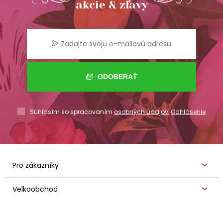
akcie & zľavy
ODOBERAŤ
Súhlasím so spracovaním
osobných údajov
,
Odhlásenie
Pro zákazníky
Velkoobchod