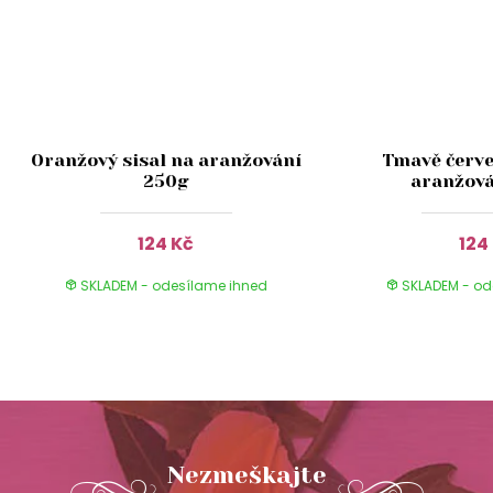
Oranžový sisal na aranžování
Tmavě červe
250g
aranžová
124 Kč
124
SKLADEM - odesílame ihned
SKLADEM - od
Nezmeškajte