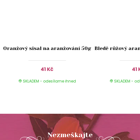
Oranžový sisal na aranžování 50g
Bledě růžový aran
41 Kč
41 
SKLADEM - odesílame ihned
SKLADEM - od
Nezmeškajte