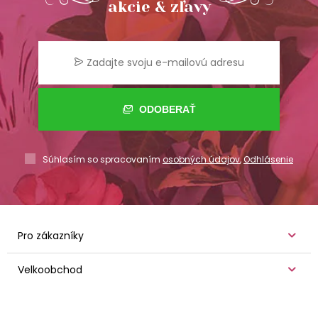
akcie & zľavy
ODOBERAŤ
Súhlasím so spracovaním
osobných údajov
,
Odhlásenie
Pro zákazníky
Velkoobchod