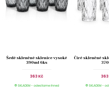
Šedé skleněné sklenice vysoké
Čiré skleněné skl
390ml 6ks
37
363 Kč
363
SKLADEM - odesílame ihned
SKLADEM - od