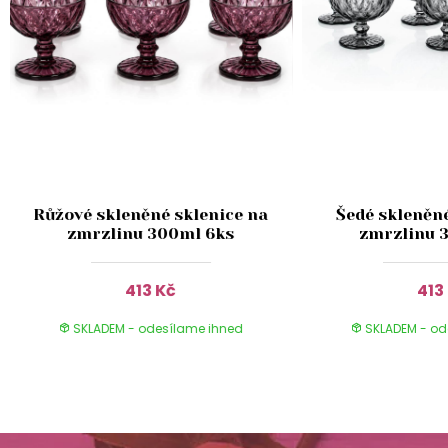
Růžové skleněné sklenice na
Šedé skleněné
zmrzlinu 300ml 6ks
zmrzlinu 
413 Kč
413
SKLADEM - odesílame ihned
SKLADEM - od