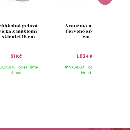
růhledná gelová
Aranžmá na hrob
víčka s mušlemi
Červené srdce 50
v sklenici 16 cm
cm
51 Kč
1,024 Kč
SKLADEM - odesílame
SKLADEM - odesílame
ihned
ihned