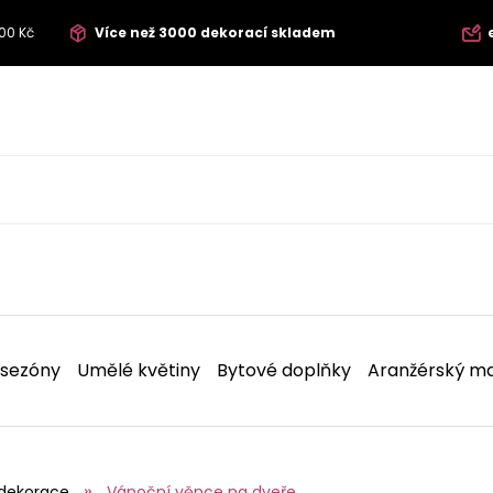
00 Kč
Více než 3000 dekorací skladem
 sezóny
Umělé květiny
Bytové doplňky
Aranžérský ma
dekorace
Vánoční věnce na dveře