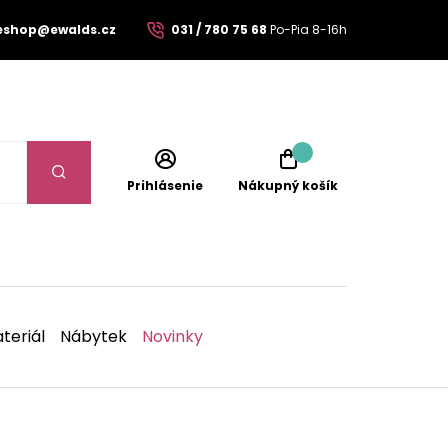
eshop@ewalds.cz
031 / 780 75 68
Po-Pia 8-16h
Prihlásenie
Nákupný košík
teriál
Nábytek
Novinky