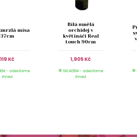
Bílá umělá
P
zmrzlá mísa
orchidej v
s
37cm
květináči Real
touch 90cm
119 Kč
1,905 Kč
EM - odesílame
SKLADEM - odesílame
ihned
ihned