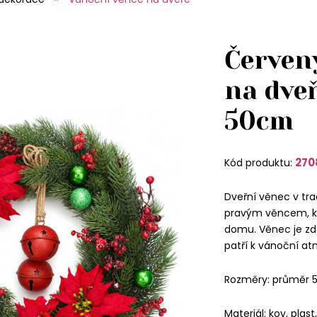
Červen
na dveř
50cm
270
Kód produktu:
Dveřní věnec v tr
pravým věncem, kt
domu. Věnec je zd
patří k vánoční at
Rozměry: průměr 5
Materiál: kov, plast