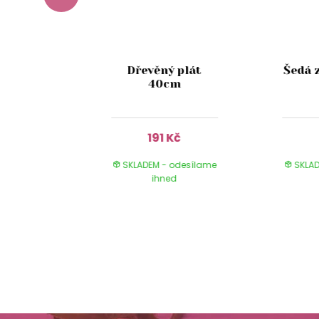
stikální
Dřevěný plát
Šedá 
 skle s
40cm
 13cm
Kč
191 Kč
 odesílame
SKLADEM - odesílame
SKLAD
ed
ihned