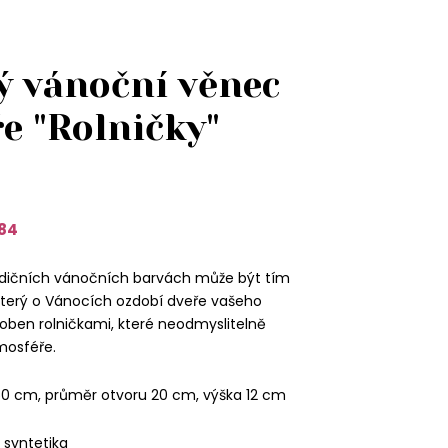
ý vánoční věnec
e "Rolničky"
84
adičních vánočních barvách může být tím
erý o Vánocích ozdobí dveře vašeho
oben rolničkami, které neodmyslitelně
mosféře.
0 cm, průměr otvoru 20 cm, výška 12 cm
, syntetika