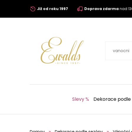
Již od roku 1997
Doprava zdarma
nad 13
Slevy %
Dekorace podle
Domov
Dekorace podle sezóny
Vánoční 