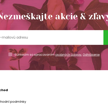
Nezmeškajte akcie & zľav
Súhlasím so spracovaním
osobných údajov
,
Odhlásenie
chod
chodní podmínky