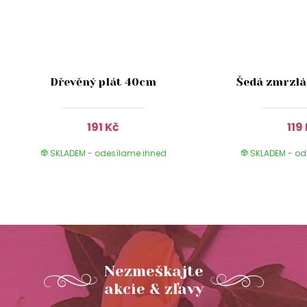
Dřevěný plát 40cm
Šedá zmrzlá
191 Kč
119
SKLADEM - odesílame ihned
SKLADEM - od
Nezmeškajte
akcie & zľavy