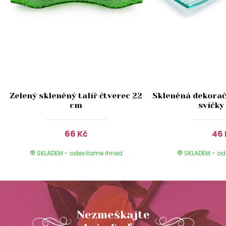
Zelený skleněný talíř čtverec 22
Skleněná dekorač
cm
svíčky
66 Kč
46 
SKLADEM - odesílame ihned
SKLADEM - od
Nezmeškajte