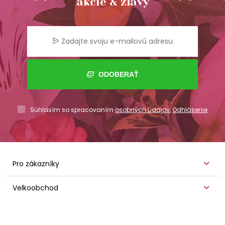
akcie & zľavy
ODOBERAŤ
Súhlasím so spracovaním
osobných údajov
,
Odhlásenie
Pro zákazníky
Velkoobchod