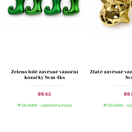
Zeleno bílé závěsné vánoční
Zlaté závěsné vá
kozačky 8cm 4ks
8
86 Kč
86 
SKLADEM - odesílame ihned
SKLADEM - od