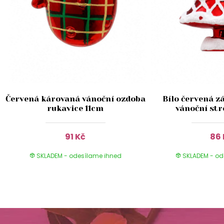
Červená károvaná vánoční ozdoba
Bílo červená z
rukavice 11cm
vánoční st
91 Kč
86 
SKLADEM - odesílame ihned
SKLADEM - od