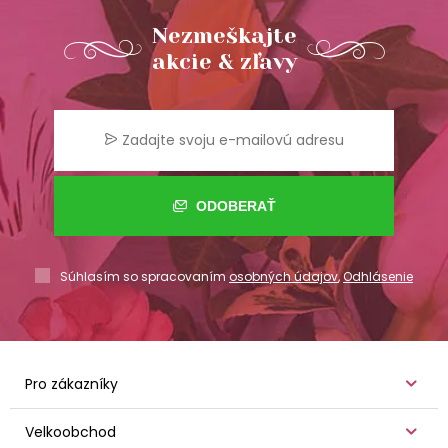
Nezmeškajte
akcie & zľavy
ODOBERAŤ
Súhlasím so spracovaním
osobných údajov
,
Odhlásenie
Pro zákazníky
Velkoobchod