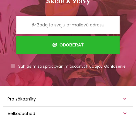
akcie & zľavy
ODOBERAŤ
Súhlasím so spracovaním
osobných údajov
,
Odhlásenie
Pro zákazníky
Velkoobchod