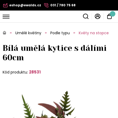
eshop@ewalds.cz
031 / 780 75 68
Umělé květiny
Podle typu
Květy na stopce
Bílá umělá kytice s dálími
60cm
28531
Kód produktu: