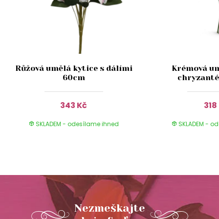
Růžová umělá kytice s dálími
Krémová um
60cm
chryzant
343 Kč
318
SKLADEM - odesílame ihned
SKLADEM - od
Nezmeškajte