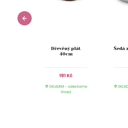
stikální
Dřevěný plát
Šedá 
 skle s
40cm
 13cm
Kč
191 Kč
 odesílame
SKLADEM - odesílame
SKLAD
ed
ihned