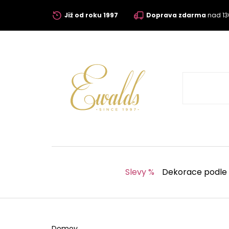
Již od roku 1997
Doprava zdarma
nad 13
Slevy %
Dekorace podle
Domov