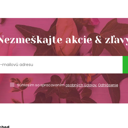
Nezmeškajte akcie & zľav
Súhlasím so spracovaním
osobných údajov
,
Odhlásenie
chod