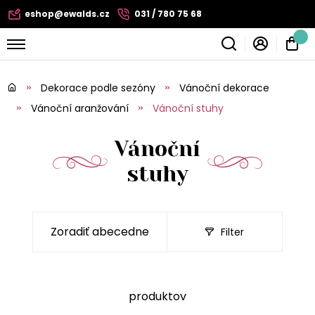
eshop@ewalds.cz
031 / 780 75 68
Dekorace podle sezóny
Vánoční dekorace
Vánoční aranžování
Vánoční stuhy
Vánoční
stuhy
Filter
produktov