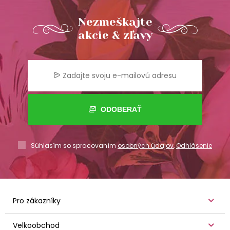
Nezmeškajte
akcie & zľavy
ODOBERAŤ
Súhlasím so spracovaním
osobných údajov
,
Odhlásenie
Pro zákazníky
Velkoobchod