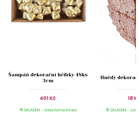
Šampáň dekorační hříbky 48ks
Hnědý dekoračn
3cm
401 Kč
18 K
SKLADEM - odesílame ihned
SKLADEM - ode