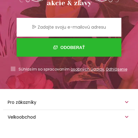
akcie & zľavy
ODOBERAŤ
Súhlasím so spracovaním
osobných údajov
,
Odhlásenie
Pro zákazníky
Velkoobchod