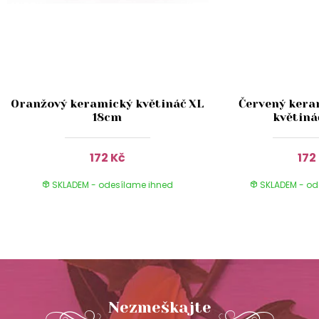
Oranžový keramický květináč XL
Červený kera
18cm
květiná
172 Kč
172
SKLADEM - odesílame ihned
SKLADEM - od
Nezmeškajte