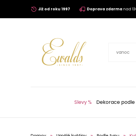
Již od roku 1997
Doprava zdarma
nad 13
Slevy %
Dekorace podle
Domov
Umělé květiny
Podle typu
Kv