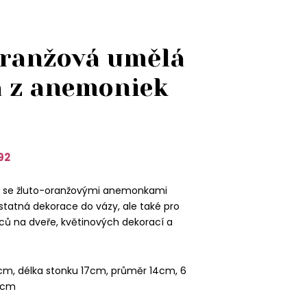
oranžová umělá
a z anemoniek
92
čka se žluto-oranžovými anemonkami
tatná dekorace do vázy, ale také pro
ců na dveře, květinových dekorací a
cm, délka stonku 17cm, průměr 14cm, 6
6cm