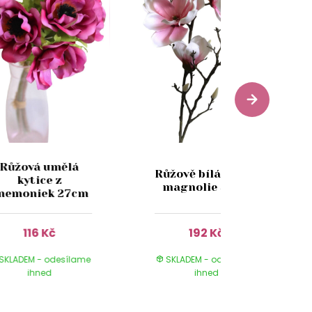
Růžová umělá
Růžově bílá umělá
kytice z
magnolie 88cm
nemoniek 27cm
116 Kč
192 Kč
SKLADEM - odesílame
SKLADEM - odesílame
ihned
ihned