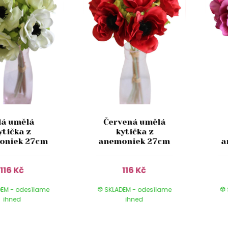
lá umělá
Červená umělá
ytička z
kytička z
oniek 27cm
anemoniek 27cm
a
116 Kč
116 Kč
EM - odesílame
SKLADEM - odesílame
ihned
ihned