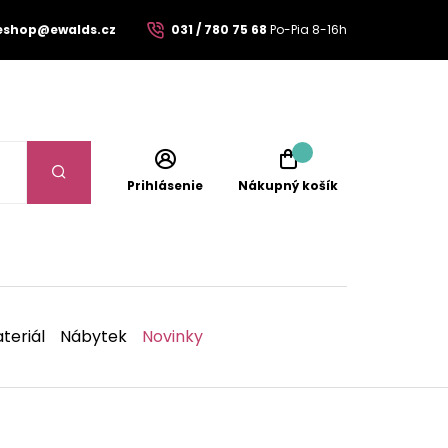
eshop@ewalds.cz
031 / 780 75 68
Po-Pia 8-16h
Prihlásenie
Nákupný košík
teriál
Nábytek
Novinky