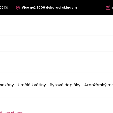
00 Kč
Více než 3000 dekorací skladem
 sezóny
Umělé květiny
Bytové doplňky
Aranžérský ma
ěty na stopce