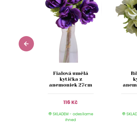
anžové
Fialová umělá
Bí
větiny
kytička z
k
cm
anemoniek 27cm
anem
Kč
116 Kč
 odesílame
SKLADEM - odesílame
SKLAD
ed
ihned