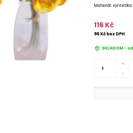
Materiál: syntetika
116 Kč
96 Kč bez DPH
SKLADOM - od
+
-