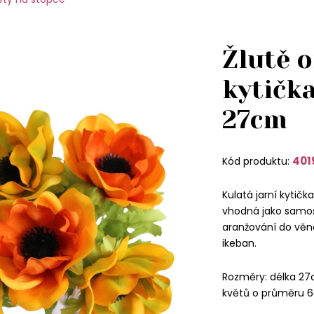
Žlutě 
kytičk
27cm
401
Kód produktu:
Kulatá jarní kyti
vhodná jako samos
aranžování do věn
ikeban.
Rozměry: délka 27
květů o průměru 