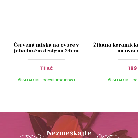
Červená miska na ovoce v
Žíhaná keramick
jahodovém designu 24cm
na ovoc
111 Kč
169
SKLADEM - odesílame ihned
SKLADEM - od
Nezmeškajte