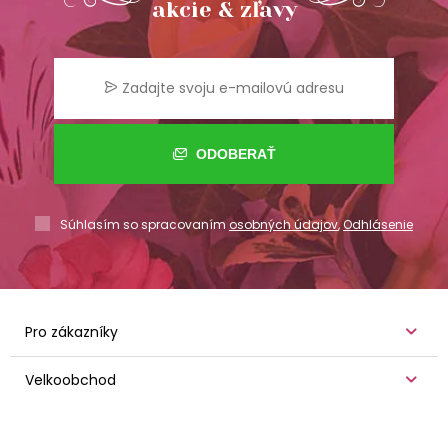
akcie & zľavy
ODOBERAŤ
Súhlasím so spracovaním
osobných údajov
,
Odhlásenie
Pro zákazníky
Velkoobchod