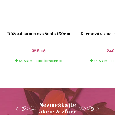
Růžová sametová štóla 150cm
Krémová sameto
358 Kč
240
SKLADEM - odesílame ihned
SKLADEM - od
Nezmeškajte
akcie & zľavy