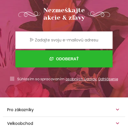
Nezmeškajte
akcie & zľavy
ODOBERAŤ
Súhlasím so spracovaním
osobných údajov
,
Odhlásenie
Pro zákazníky
Velkoobchod