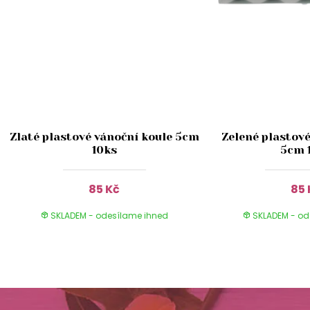
Zlaté plastové vánoční koule 5cm
Zelené plastové
10ks
5cm 
85 Kč
85 
SKLADEM - odesílame ihned
SKLADEM - od