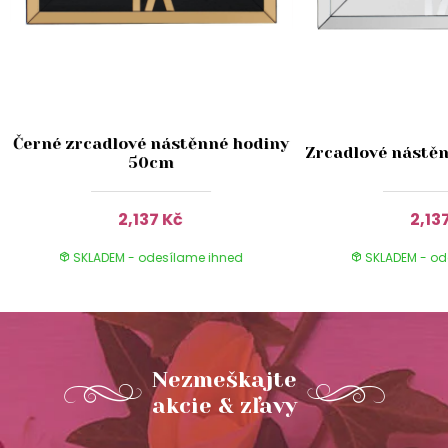
Černé zrcadlové nástěnné hodiny
Zrcadlové nástě
50cm
2,137 Kč
2,13
SKLADEM - odesílame ihned
SKLADEM - od
Nezmeškajte
akcie & zľavy