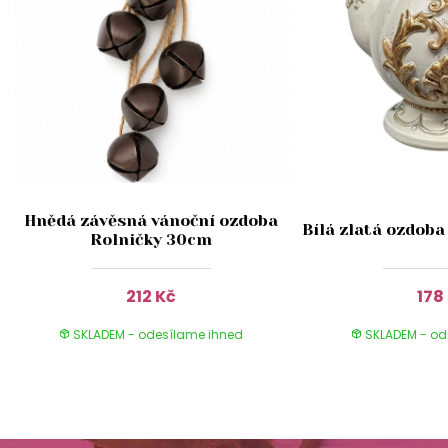
Hnědá závěsná vánoční ozdoba
Bílá zlatá ozdoba
Rolničky 30cm
212 Kč
178
SKLADEM - odesílame ihned
SKLADEM - od