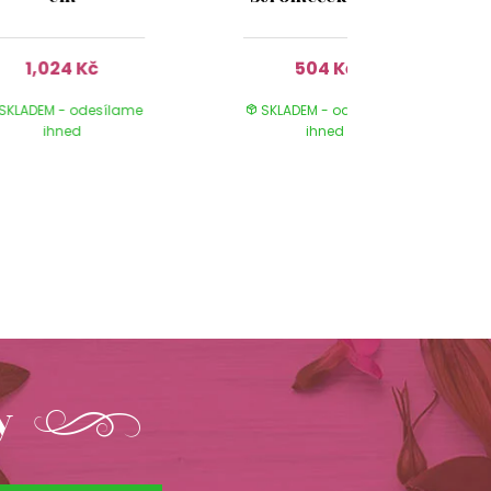
1,024 Kč
504 Kč
SKLADEM - odesílame
SKLADEM - odesílame
ihned
ihned
y