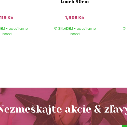
touch 90cm
119 Kč
1,905 Kč
EM - odesílame
SKLADEM - odesílame
ihned
ihned
Nezmeškajte akcie & zľav