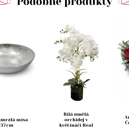
Podobné produkty
Bílá umělá
A
zmrzlá mísa
orchidej v
Č
37cm
květináči Real