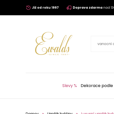
Již od roku 1997
Doprava zdarma
nad 13
Slevy %
Dekorace podle
Domov
Umělé květiny
Luxusní umělé kvě