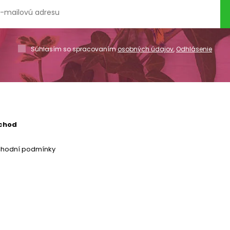
Súhlasím so spracovaním
osobných údajov
,
Odhlásenie
chod
chodní podmínky