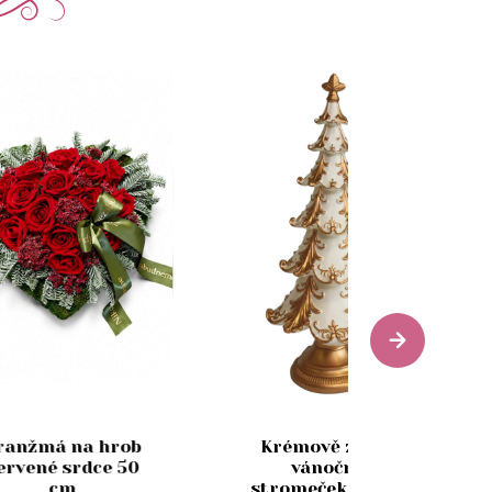
ranžmá na hrob
Krémově zlatý
ervené srdce 50
vánoční
cm
stromeček 30cm