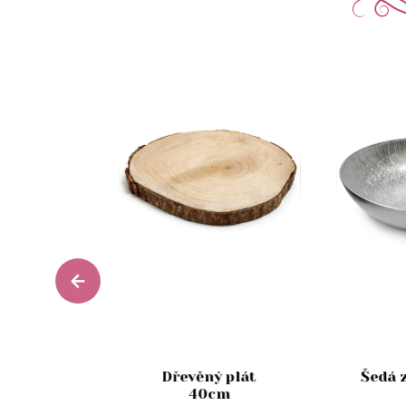
zlatý
solární
Dřevěný plát
Šedá 
í kahan
40cm