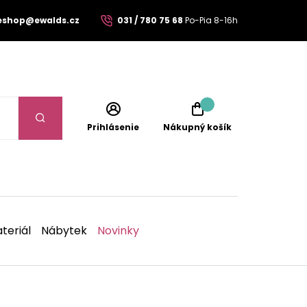
eshop@ewalds.cz
031 / 780 75 68
Po-Pia 8-16h
Prihlásenie
Nákupný košík
teriál
Nábytek
Novinky