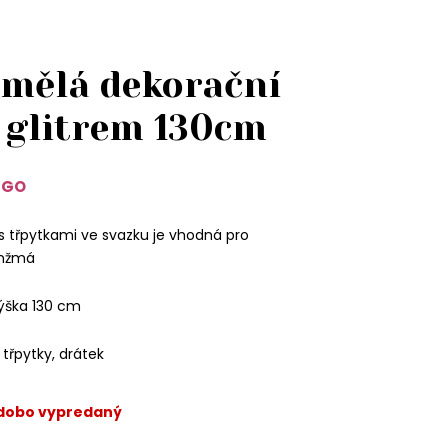
umělá dekorační
s glitrem 130cm
3GO
s třpytkami ve svazku je vhodná pro
anžmá
výška 130 cm
 třpytky, drátek
odobo vypredaný