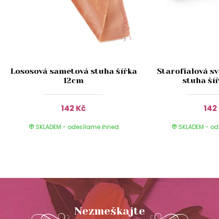
Lososová sametová stuha šířka
Starofialová s
12cm
stuha ší
142 Kč
142
SKLADEM - odesílame ihned
SKLADEM - od
Nezmeškajte