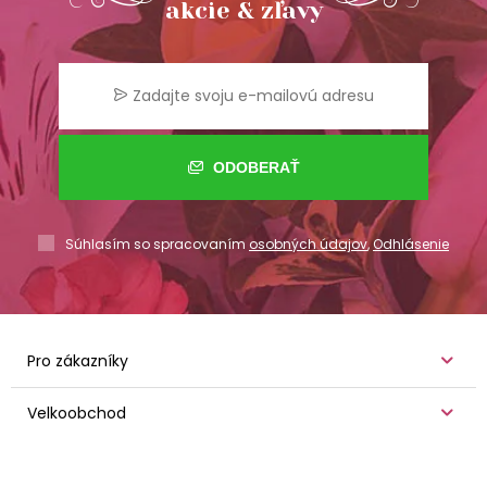
akcie & zľavy
ODOBERAŤ
Súhlasím so spracovaním
osobných údajov
,
Odhlásenie
Pro zákazníky
Velkoobchod