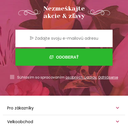
Nezmeškajte
akcie & zľavy
ODOBERAŤ
Súhlasím so spracovaním
osobných údajov
,
Odhlásenie
Pro zákazníky
Velkoobchod