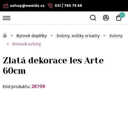
eshop@ewalds.cz
031 / 780 75 68
Bytové doplňky
Svícny, svíčky a lustry
Svícny
Kovové svícny
Zlatá dekorace les Arte
60cm
26709
Kód produktu: