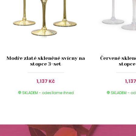
Modře zlaté skleněné svícny na
Červené sklen
stopce 3-set
stopce
1,137 Kč
1,13
SKLADEM - odesílame ihned
SKLADEM - od