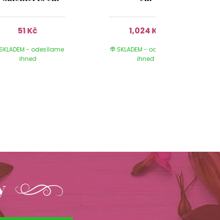
51 Kč
1,024 Kč
SKLADEM - odesílame
SKLADEM - odesílame
ihned
ihned
y