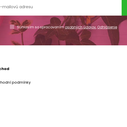
Súhlasím so spracovaním
osobných údajov
,
Odhlásenie
chod
chodní podmínky