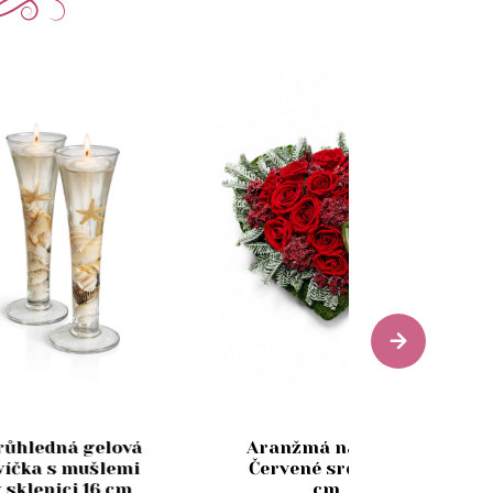
růhledná gelová
Aranžmá na hrob
víčka s mušlemi
Červené srdce 50
v sklenici 16 cm
cm