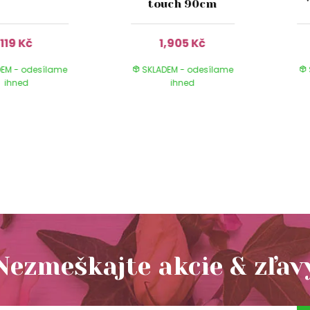
touch 90cm
119 Kč
1,905 Kč
EM - odesílame
SKLADEM - odesílame
ihned
ihned
Nezmeškajte akcie & zľav