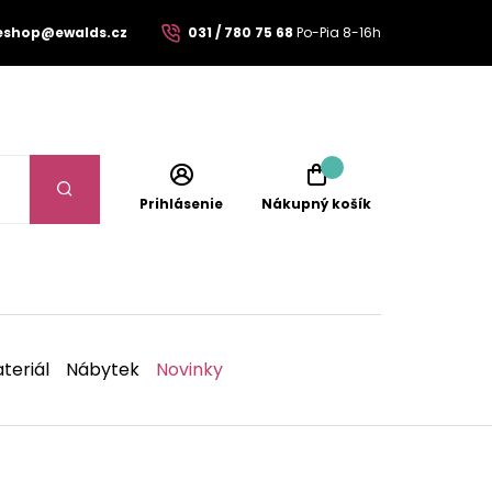
eshop@ewalds.cz
031 / 780 75 68
Po-Pia 8-16h
Prihlásenie
Nákupný košík
teriál
Nábytek
Novinky