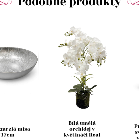
Podobné produkty
Bílá umělá
P
zmrzlá mísa
orchidej v
s
37cm
květináči Real