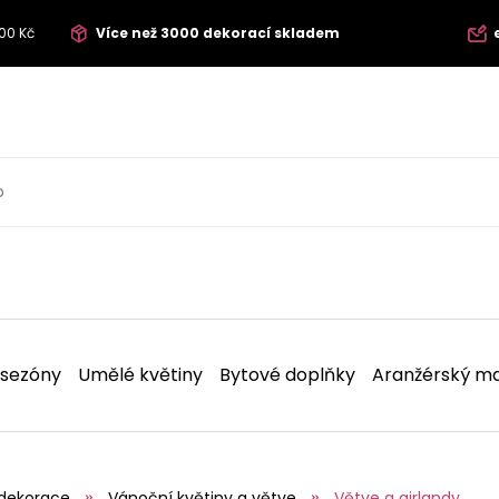
00 Kč
Více než 3000 dekorací skladem
 sezóny
Umělé květiny
Bytové doplňky
Aranžérský ma
dekorace
Vánoční květiny a větve
Větve a girlandy