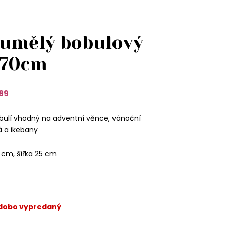
 umělý bobulový
 70cm
89
obulí vhodný na adventní věnce, vánoční
 a ikebany
 cm, šířka 25 cm
odobo vypredaný