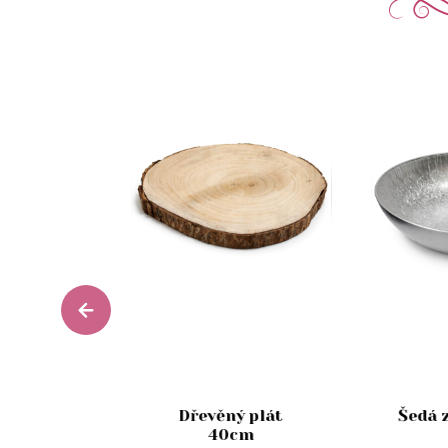
stikální
Dřevěný plát
Šedá 
 skle s
40cm
 13cm