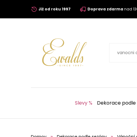
Již od roku 1997
Doprava zdarma
nad 13
Slevy %
Dekorace podle
Domov
Dekorace podle sezóny
Vánoční 