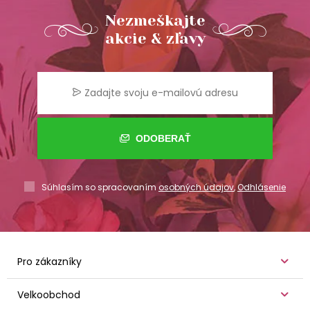
Nezmeškajte
akcie & zľavy
ODOBERAŤ
Súhlasím so spracovaním
osobných údajov
,
Odhlásenie
Pro zákazníky
Velkoobchod