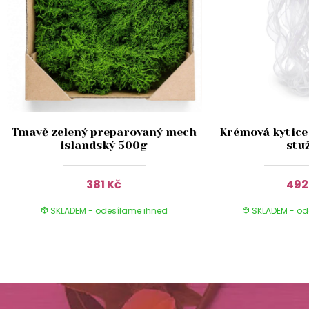
Tmavě zelený preparovaný mech
Krémová kytice
islandský 500g
stu
381 Kč
492
SKLADEM - odesílame ihned
SKLADEM - od