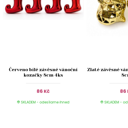
Červeno bílé závěsné vánoční
Zlaté závěsné vá
kozačky 8cm 4ks
8
86 Kč
86 
SKLADEM - odesílame ihned
SKLADEM - od