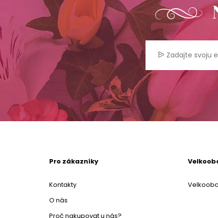
Pro zákazníky
Velkoob
Kontakty
Velkoob
O nás
Proč nakupovat u nás?