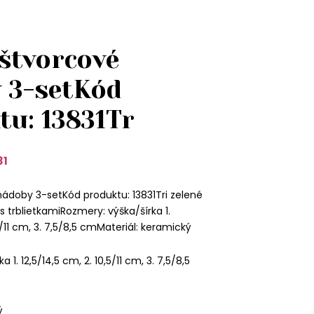
 štvorcové
 3-setKód
tu: 13831Tr
31
ádoby 3-setKód produktu: 13831Tri zelené
 trblietkamiRozmery: výška/šírka 1.
,5/11 cm, 3. 7,5/8,5 cmMateriál: keramický
 1. 12,5/14,5 cm, 2. 10,5/11 cm, 3. 7,5/8,5
ý