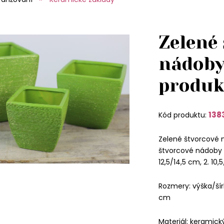
Zelené
nádoby
produk
138
Kód produktu:
Zelené štvorcové n
štvorcové nádoby s
12,5/14,5 cm, 2. 10
Rozmery: výška/šírka
cm
Materiál: keramick