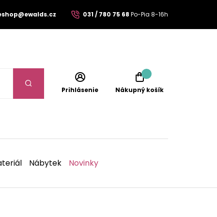
eshop@ewalds.cz
031 / 780 75 68
Po-Pia 8-16h
Prihlásenie
Nákupný košík
teriál
Nábytek
Novinky