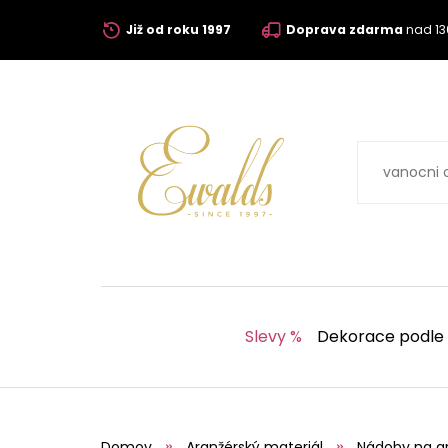
Již od roku 1997
Doprava zdarma
nad 13
Slevy %
Dekorace podle
Domov
Aranžérský materiál
Nádoby na a