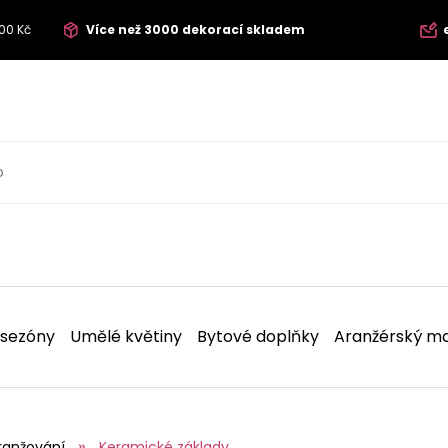
00 Kč
Více než 3000 dekorací skladem
 sezóny
Umělé květiny
Bytové doplňky
Aranžérský ma
ranžování
Keramické základy