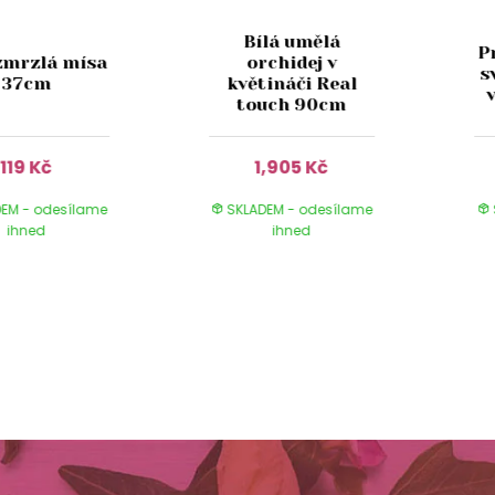
Bílá umělá
P
zmrzlá mísa
orchidej v
s
37cm
květináči Real
touch 90cm
119 Kč
1,905 Kč
EM - odesílame
SKLADEM - odesílame
ihned
ihned