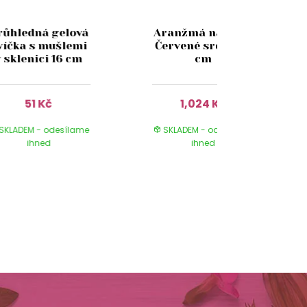
růhledná gelová
Aranžmá na hrob
víčka s mušlemi
Červené srdce 50
v sklenici 16 cm
cm
51 Kč
1,024 Kč
SKLADEM - odesílame
SKLADEM - odesílame
ihned
ihned