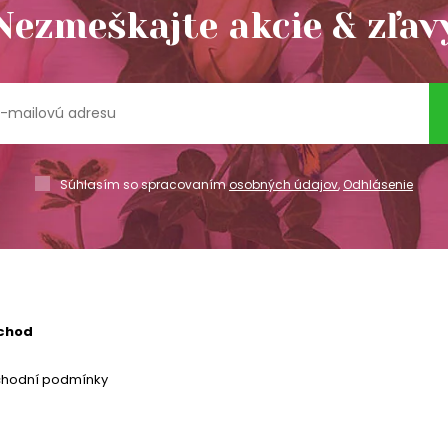
Nezmeškajte akcie & zľav
Súhlasím so spracovaním
osobných údajov
,
Odhlásenie
chod
chodní podmínky