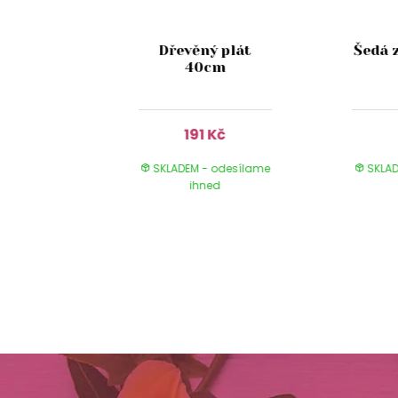
stikální
Dřevěný plát
Šedá 
 skle s
40cm
 13cm
Kč
191 Kč
 odesílame
SKLADEM - odesílame
SKLAD
ed
ihned